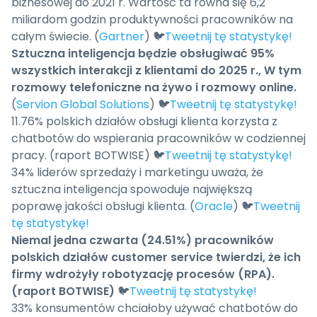
biznesowej do 2021 r. Wartość ta równa się 6,2
miliardom godzin produktywności pracowników na
całym świecie. (
Gartner
) 🐦
Tweetnij tę statystykę!
Sztuczna inteligencja będzie obsługiwać 95%
wszystkich interakcji z klientami do 2025 r., W tym
rozmowy telefoniczne na żywo i rozmowy online.
(
Servion Global Solutions
) 🐦
Tweetnij tę statystykę!
11.76% polskich działów obsługi klienta korzysta z
chatbotów do wspierania pracowników w codziennej
pracy. (raport BOTWISE) 🐦
Tweetnij tę statystykę!
34% liderów sprzedaży i marketingu uważa, że
sztuczna inteligencja spowoduje największą
poprawę jakości obsługi klienta. (
Oracle
) 🐦
Tweetnij
tę statystykę!
Niemal jedna czwarta (24.51%) pracowników
polskich działów customer service twierdzi, że ich
firmy wdrożyły robotyzację procesów (RPA).
(raport BOTWISE)
🐦
Tweetnij tę statystykę!
33% konsumentów chciałoby używać chatbotów do