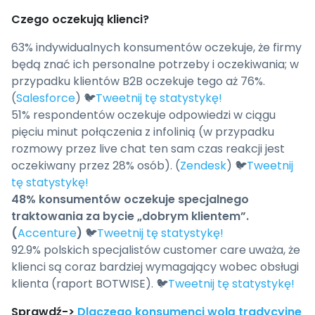
Czego oczekują klienci?
63% indywidualnych konsumentów oczekuje, że firmy
będą znać ich personalne potrzeby i oczekiwania; w
przypadku klientów B2B oczekuje tego aż 76%.
(
Salesforce
) 🐦
Tweetnij tę statystykę!
51% respondentów oczekuje odpowiedzi w ciągu
pięciu minut połączenia z infolinią (w przypadku
rozmowy przez live chat ten sam czas reakcji jest
oczekiwany przez 28% osób). (
Zendesk
) 🐦
Tweetnij
tę statystykę!
48% konsumentów oczekuje specjalnego
traktowania za bycie „dobrym klientem”.
(
Accenture
)
🐦
Tweetnij tę statystykę!
92.9% polskich specjalistów customer care uważa, że
klienci są coraz bardziej wymagający wobec obsługi
klienta (raport BOTWISE). 🐦
Tweetnij tę statystykę!
Sprawdź->
Dlaczego konsumenci wolą tradycyjne