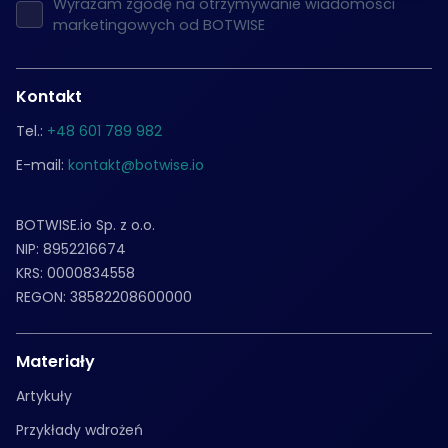
Wyrażam zgodę na otrzymywanie wiadomości
marketingowych od BOTWISE
Kontakt
Tel.:
+48 601 789 982
E-mail:
kontakt@botwise.io
BOTWISE.io Sp. z o.o.
NIP: 8952216674
KRS: 0000834558
REGON: 38582208600000
Materiały
Artykuły
Przykłady wdrożeń